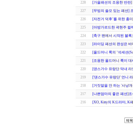
228
[가을패션의 조용한 반란]
227
[무빙의 쓸모 있는 패션]
226
[자전거 덕후’를 위한 흥미
225
[아방가르드한 곽현주 컬
224
[축구 팬에서 시작된 블
223
[라이딩 패션의 완성은 
222
[올드머니 룩의 ‘석세션(Succe
221
[조용한 올드머니 룩이 
220
[댄스가수 유랑단 막내 라
219
['댄스가수 유랑단' 언니
218
[거짓말을 안 하는 '사냥
217
[나쁜엄마의 좋은 패션]
216
[XO, Kitty의 K드라마