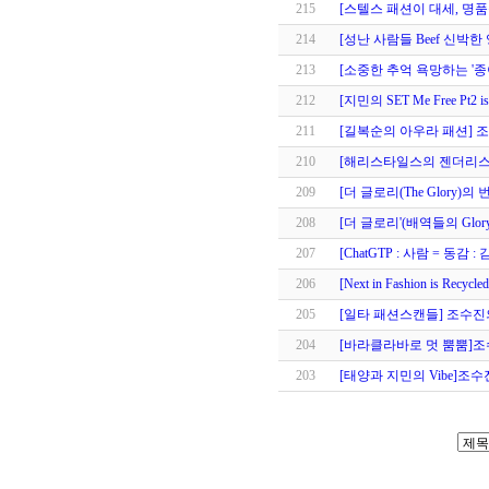
215
[스텔스 패션이 대세, 명
214
[성난 사람들 Beef 신박한 영
213
[소중한 추억 욕망하는 '종
212
[지민의 SET Me Free Pt
211
[길복순의 아우라 패션]
210
[해리스타일스의 젠더리스
209
[더 글로리(The Glory)의 
208
[더 글로리'(배역들의 Gl
207
[ChatGTP : 사람 = 동감 : 
206
[Next in Fashion is Re
205
[일타 패션스캔들] 조수
204
[바라클라바로 멋 뿜뿜]
203
[태양과 지민의 Vibe]