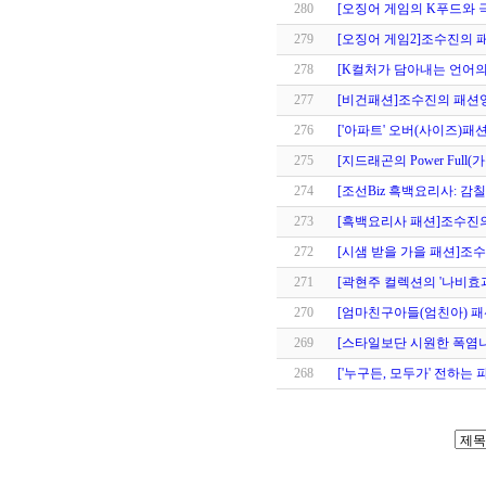
280
[오징어 게임의 K푸드와
279
[오징어 게임2]조수진의
278
[K컬처가 담아내는 언어
277
[비건패션]조수진의 패션
276
['아파트' 오버(사이즈)
275
[지드래곤의 Power Fu
274
[조선Biz 흑백요리사: 감
273
[흑백요리사 패션]조수진
272
[시샘 받을 가을 패션]
271
[곽현주 컬렉션의 '나비효
270
[엄마친구아들(엄친아) 
269
[스타일보단 시원한 폭염
268
['누구든, 모두가' 전하