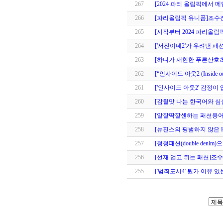
267
[2024 파리 올림픽에서 
266
[파리올림픽 유니폼]조수
265
[시작부터 2024 파리올
264
['서진이네2'가 우려낸 
263
[하니가 재현한 푸른산호
262
[“인사이드 아웃2 (Inside 
261
['인사이드 아웃2' 감정
260
[감칠맛 나는 한국어와 심심한 
259
[알잘딱깔센하는 패션용
258
[뉴진스의 평범하지 않은 H
257
[청청패션(double den
256
[선재 업고 튀는 패션]
255
['범죄도시4' 뭔가 이유 