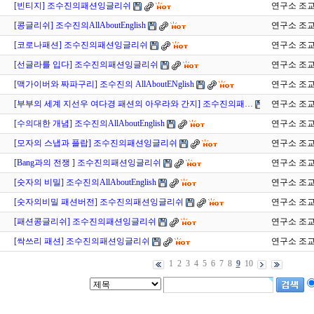
[빈티지] 조수진의패션잉글리쉬
연구소 조
[콩글리쉬] 조수진의AllAboutEnglish
연구소 조
[코로나패션] 조수진의패션잉글리쉬
연구소 조
[선글라를 입다] 조수진의패션잉글리쉬
연구소 조
[맥가이버와 짜파구리] 조수진의 AllAboutENglish
연구소 조
[부부의 세계 지선우 여다경 패션의 아우라와 간지] 조수진의패…
연구소 조
[수의대한 개념] 조수진의AllAboutEnglish
연구소 조
[모자의 스냅과 플랍] 조수진의패션잉글리쉬
연구소 조
[Bang과의 전쟁 ] 조수진의패션잉글리쉬
연구소 조
[숫자의 비밀] 조수진의AllAboutEnglish
연구소 조
[숫자의비밀 패션버전] 조수진의패션잉글리쉬
연구소 조
[패션콩글리쉬] 조수진의패션잉글리쉬
연구소 조
[싹쓰리 패션] 조수진의패션잉글리쉬
연구소 조
1
2
3
4
5
6
7
8
9
10