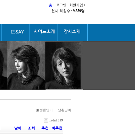
현재 회원수 :
9,559명
생활영어
생활영어
Total 319
이
날짜
조회
추천
비추천