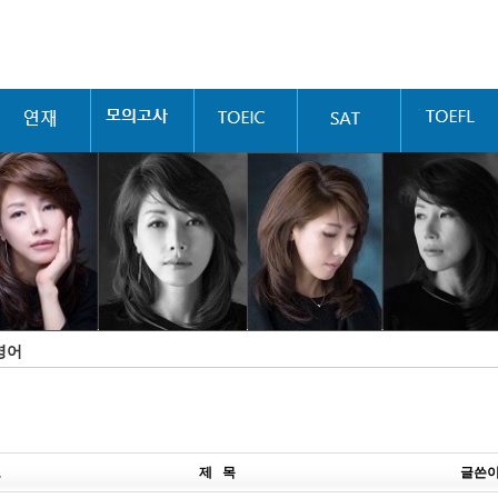
영어
호
제 목
글쓴