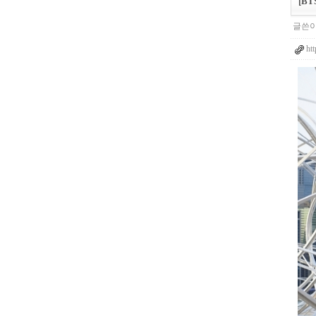
[B
글쓴이
ht