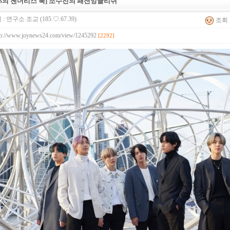
TS의 젠더리스 룩] 조수진의 패션잉글리쉬
 :
연구소 조교
(185.♡.67.39)
조회 :
tp://www.joynews24.com/view/1245292
[2292]