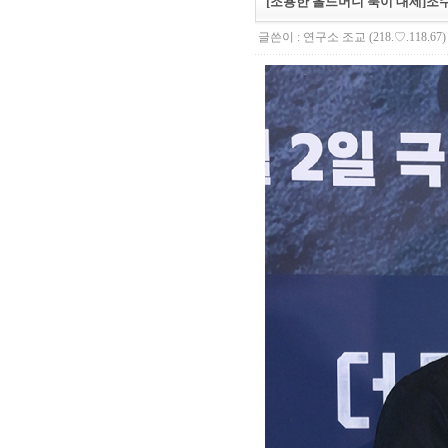
[조용한 올드머니 룩이 대세]
글쓴이 :
연구소 조교
(218.♡.118.67)