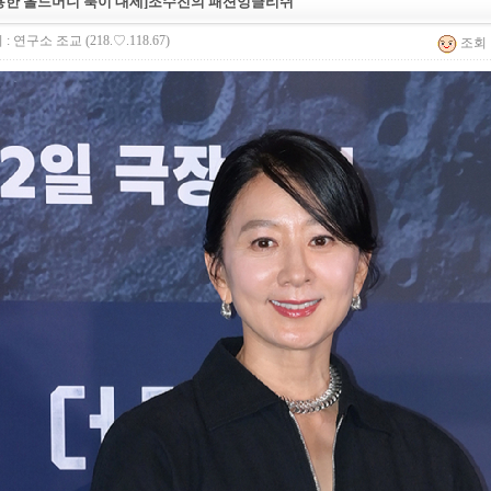
용한 올드머니 룩이 대세]조수진의 패션잉글리쉬
 :
연구소 조교
(218.♡.118.67)
조회 :