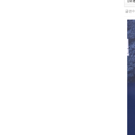
[조
글쓴이