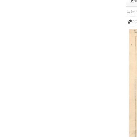
[산
글쓴이
ht