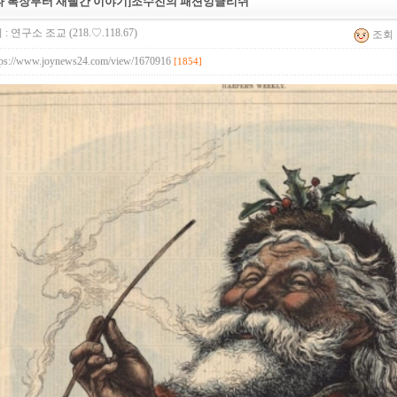
타 복장부터 새빨간 이야기]조수진의 패션잉글리쉬
 :
연구소 조교
(218.♡.118.67)
조회 :
tps://www.joynews24.com/view/1670916
[1854]