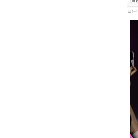
[곽
글쓴이