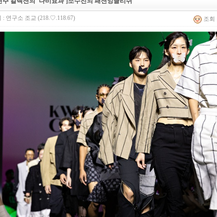
현주 컬렉션의 '나비효과']조수진의 패션잉글리쉬
 :
연구소 조교
(218.♡.118.67)
조회 :