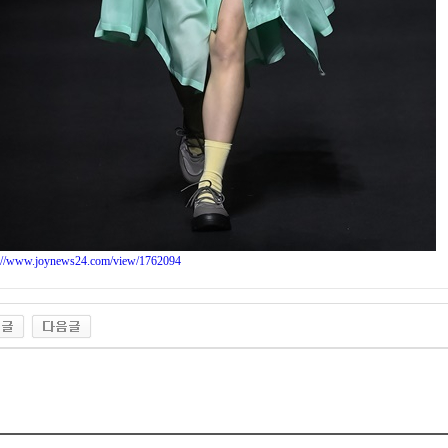
s://www.joynews24.com/view/1762094