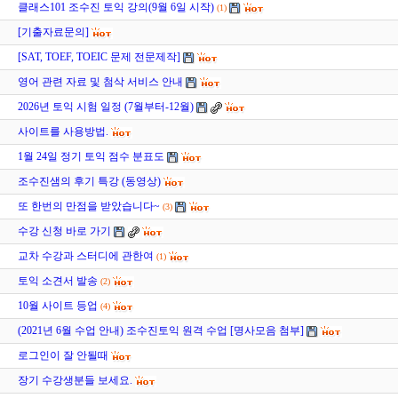
지
클래스101 조수진 토익 강의(9월 6일 시작)
(1)
지
[기출자료문의]
지
[SAT, TOEF, TOEIC 문제 전문제작]
지
영어 관련 자료 및 첨삭 서비스 안내
지
2026년 토익 시험 일정 (7월부터-12월)
사이트를 사용방법.
1월 24일 정기 토익 점수 분표도
조수진샘의 후기 특강 (동영상)
또 한번의 만점을 받았습니다~
(3)
수강 신청 바로 가기
교차 수강과 스터디에 관한여
(1)
토익 소견서 발송
(2)
10월 사이트 등업
(4)
(2021년 6월 수업 안내) 조수진토익 원격 수업 [명사모음 첨부]
로그인이 잘 안될때
장기 수강생분들 보세요.