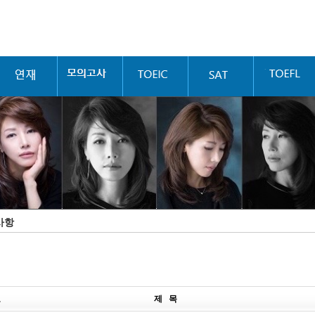
사항
호
제 목