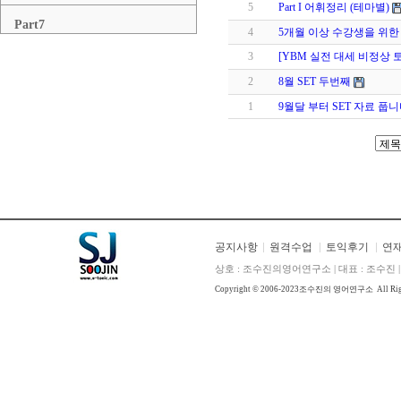
5
Part I 어휘정리 (테마별)
Part7
4
5개월 이상 수강생을 위한 SET 
3
[YBM 실전 대세 비정상 
2
8월 SET 두번째
1
9월달 부터 SET 자료 풉니
공지사항
원격수업
토익후기
연
상호 : 조수진의영어연구소 | 대표 : 조수진 | E
Copyright © 2006-2023
조수진의 영어연구소
All Ri