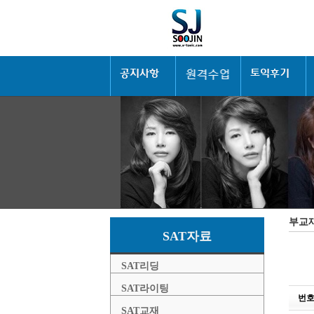
부교
SAT자료
SAT리딩
SAT라이팅
번
SAT교재