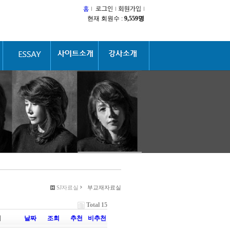
현재 회원수 :
9,559명
SJ자료실
부교재자료실
Total 15
이
날짜
조회
추천
비추천