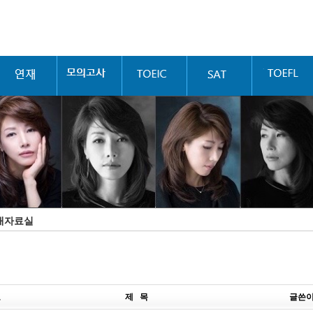
재자료실
호
제 목
글쓴