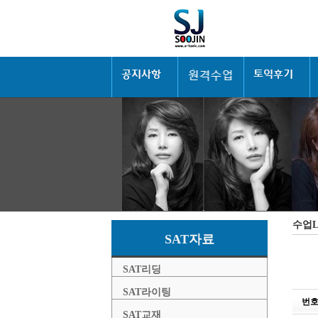
수업
SAT자료
SAT리딩
SAT라이팅
번
SAT교재