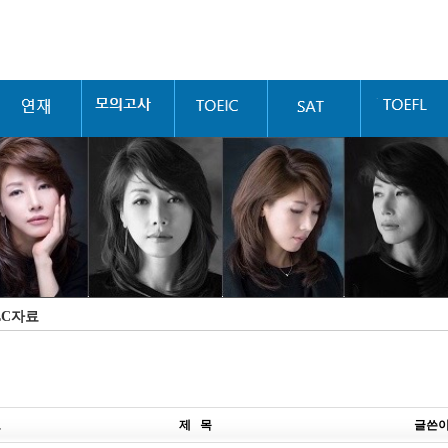
LC자료
호
제 목
글쓴