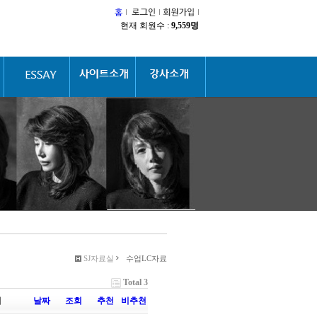
현재 회원수 :
9,559명
SJ자료실
수업LC자료
Total 3
이
날짜
조회
추천
비추천