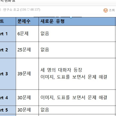
익 변화 표
 :
연구소 조교
(116.♡.68.137)
조회 :