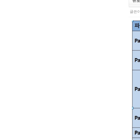
뉴토
글쓴이