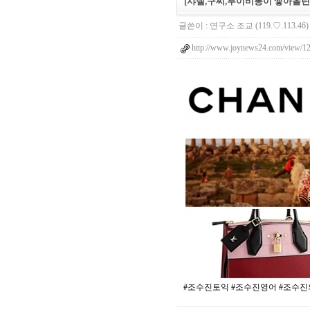
[샤넬,구찌,루이비통이 쌓아올
글쓴이 :
연구소 조교
(119.♡.113.46)
http://www.joynews24.com/view/1
#조수진토익 #조수진영어 #조수진