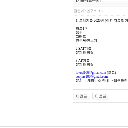
[기출자료문의]
글쓴이 :
연구소 조교
1. 토익기출 2026년 (이전 자료도 
파트1-7
음원
그래프
전문제/전보기
2.SAT기출
문제와 정답
3.AP기출
문제와 정답
lovesj106@gmail.com
(조교)
soojinc106@gmail.com
문의 -> 계좌번호 안내 -> 입금확인